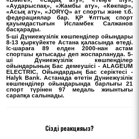
«Аударыспақ», «Жамбы ату», «Көкпар»,
«Асық ату», «JORYQ» ат спорты және т.б.
федерациялар бар. ҚР Ұлттық спорт
қауымдастығын Исламбек Салжанов
басқарады.
5-ші Дүниежүзілік көшпенділер ойындары
8-13 қыркүйекте Астана қаласында өтеді.
Іс-шараға 89 елден 2000-нан астам
спортшы қатысады деп жоспарлануда. 5-
ші Дүниежүзілік көшпенділер
ойындарының Бас демеушісі - ALAGEUM
ELECTRIC, Ойындардың Бас серіктесі -
Halyk Bank. Астанада өтетін Дүниежүзілік
көшпенділер ойындарында барлығы 21
спорт түрінен 97 медаль жиынтығы
сарапқа салынады.
Сіздің реакцияңыз?