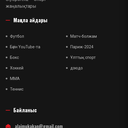
жаңалықтары
Мақала айдары
Футбол
Матч-болжам
Бүгін YouTube-та
Париж-2024
Бокс
Ұлттық спорт
Хоккей
дзюдо
MMA
Теннис
Байланыс
alaimukakan@gmail.com