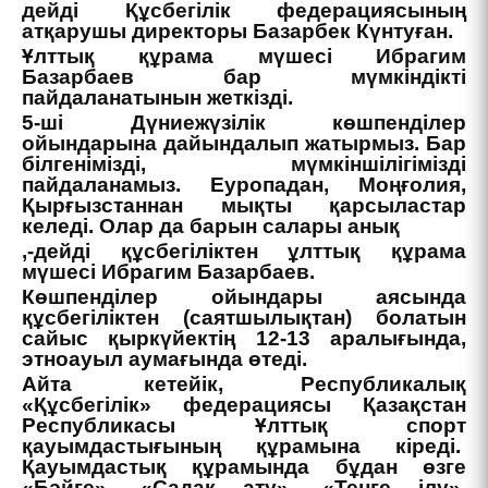
дейді Құсбегілік федерациясының
атқарушы директоры Базарбек Күнтуған.
Ұлттық құрама мүшесі Ибрагим
Базарбаев бар мүмкіндікті
пайдаланатынын жеткізді.
5-ші Дүниежүзілік көшпенділер
ойындарына дайындалып жатырмыз. Бар
білгенімізді, мүмкіншілігімізді
пайдаланамыз. Еуропадан, Моңғолия,
Қырғызстаннан мықты қарсыластар
келеді. Олар да барын салары анық
,-дейді құсбегіліктен ұлттық құрама
мүшесі Ибрагим Базарбаев.
Көшпенділер ойындары аясында
құсбегіліктен (саятшылықтан) болатын
сайыс қыркүйектің 12-13 аралығында,
этноауыл аумағында өтеді.
Айта кетейік,
Республикалық
«Құсбегілік» федерациясы Қазақстан
Республикасы Ұлттық спорт
қауымдастығының құрамына кіреді.
Қауымдастық құрамында бұдан өзге
«Бәйге», «Садақ ату», «Теңге ілу»,