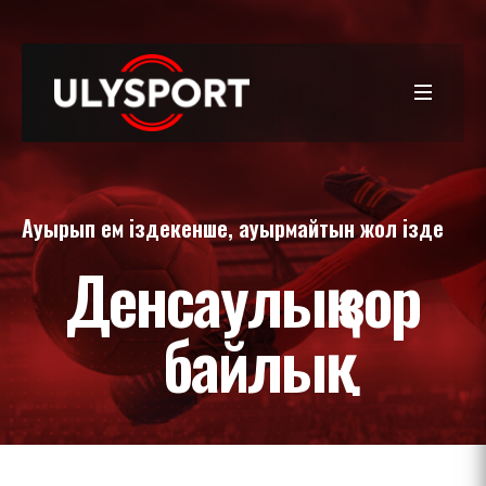
Ауырып ем іздекенше, ауырмайтын жол ізде
Денсаулық зор
байлық