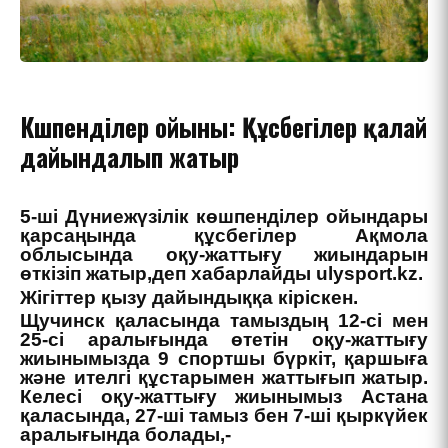
Көшпенділер ойыны: Құсбегілер қалай
дайындалып жатыр
5-ші Дүниежүзілік көшпенділер ойындары
қарсаңында құсбегілер Ақмола
облысында оқу-жаттығу жиындарын
өткізіп жатыр,деп хабарлайды ulysport.kz.
Жігіттер қызу дайындыққа кіріскен.
Щучинск қаласында тамыздың 12-сі мен
25-сі аралығында өтетін оқу-жаттығу
жиынымызда 9 спортшы бүркіт, қаршыға
және ителгі құстарымен жаттығып жатыр.
Келесі оқу-жаттығу жиынымыз Астана
қаласында, 27-ші тамыз бен 7-ші қыркүйек
аралығында болады,-