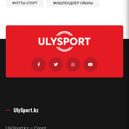
#ҰЛТТЫҚ СПОРТ
#КӨШПЕНДІЛЕР ОЙЫНЫ
UlySport.kz
UlySport.kz – Спорт