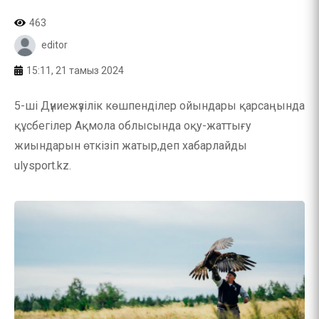
463
editor
15:11, 21 тамыз 2024
5-ші Дүниежүзілік көшпенділер ойындары қарсаңында
құсбегілер Ақмола облысында оқу-жаттығу
жиындарын өткізіп жатыр,деп хабарлайды
ulysport.kz.