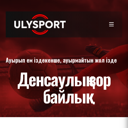
Ауырып ем іздекенше, ауырмайтын жол ізде
Денсаулық зор
байлық