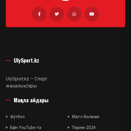
UlySport.kz
UlySport.kz – Спорт
жаңалықтары
Мақала айдары
Футбол
Матч-болжам
Бүгін YouTube-та
Париж-2024