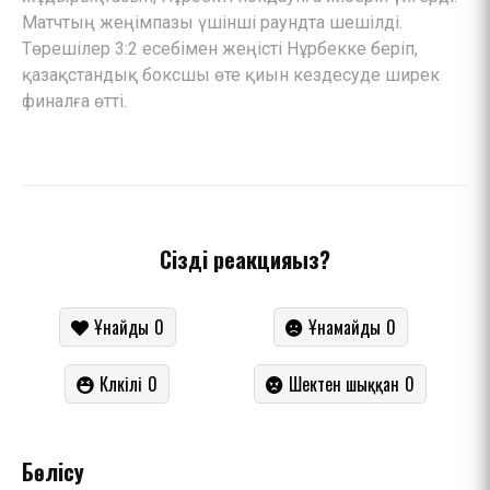
Матчтың жеңімпазы үшінші раундта шешілді.
Төрешілер 3:2 есебімен жеңісті Нұрбекке беріп,
қазақстандық боксшы өте қиын кездесуде ширек
финалға өтті.
Сіздің реакцияңыз?
Ұнайды
0
Ұнамайды
0
Күлкілі
0
Шектен шыққан
0
Бөлісу