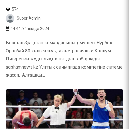
574
Super Admin
14:44, 31 шілде 2024
Бокстан Қазақстан командасының мүшесі Нұрбек
Оралбай 80 келі салмақта австралиялық Каллум
Питерспен жұдырықтасты, деп хабарлады
aqshamnews.kz Ұлттық олимпиада комитетіне сілтеме
жасап. Алғашқы...