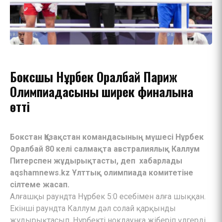
Боксшы Нұрбек Оралбай Париж
Олимпиадасының ширек финалына
өтті
Бокстан Қазақстан командасының мүшесі Нұрбек
Оралбай 80 келі салмақта австралиялық Каллум
Питерспен жұдырықтасты, деп хабарлады
aqshamnews.kz Ұлттық олимпиада комитетіне
сілтеме жасап.
Алғашқы раундта Нұрбек 5:0 есебімен алға шыққан.
Екінші раундта Каллум дәл солай қарқынды
жұдырықтасып, Нұрбекті нокдаунға жіберіп үлгерді.