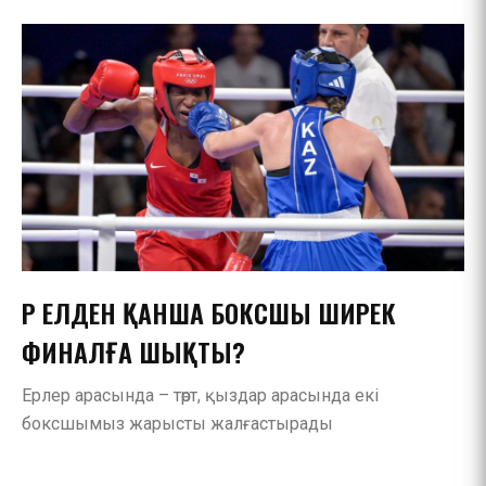
ӘР ЕЛДЕН ҚАНША БОКСШЫ ШИРЕК
ФИНАЛҒА ШЫҚТЫ?
Ерлер арасында – төрт, қыздар арасында екі
боксшымыз жарысты жалғастырады