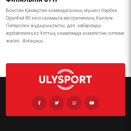
Бокстан Қазақстан командасының мүшесі Нұрбек
Оралбай 80 келі салмақта австралиялық Каллум
Питерспен жұдырықтасты, деп хабарлады
aqshamnews.kz Ұлттық олимпиада комитетіне сілтеме
жасап. Алғашқы...