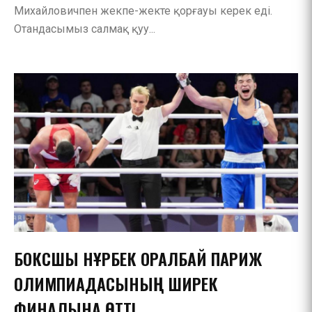
Михайловичпен жекпе-жекте қорғауы керек еді.
Отандасымыз салмақ қуу...
БОКСШЫ НҰРБЕК ОРАЛБАЙ ПАРИЖ
ОЛИМПИАДАСЫНЫҢ ШИРЕК
ФИНАЛЫНА ӨТТІ