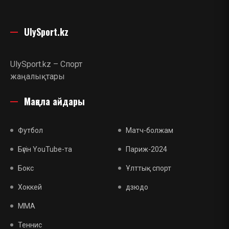
UlySport.kz
UlySport.kz – Спорт
жаңалықтары
Мақала айдары
Футбол
Матч-болжам
Бүгін YouTube-та
Париж-2024
Бокс
Ұлттық спорт
Хоккей
дзюдо
MMA
Теннис