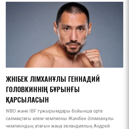
ЖӘНІБЕК ӘЛІМХАНҰЛЫ ГЕННАДИЙ
ГОЛОВКИННІҢ БҰРЫНҒЫ
ҚАРСЫЛАСЫН
WBO және IBF тұжырымдары бойынша орта
салмақтағы әлем чемпионы Жәнібек Әлімханұлы
чемпиондық атағын жаңа зеландиялық Андрей