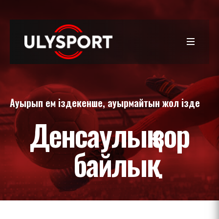
Ауырып ем іздекенше, ауырмайтын жол ізде
Денсаулық зор
байлық