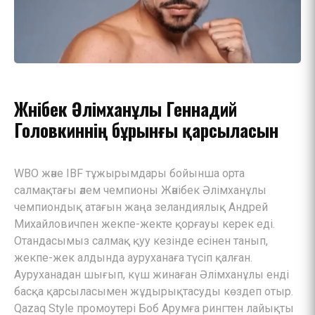
Жәнібек Әлімханұлы Геннадий
Головкиннің бұрынғы қарсыласын
WBO және IBF тұжырымдары бойынша орта
салмақтағы әлем чемпионы Жәнібек Әлімханұлы
чемпиондық атағын жаңа зеландиялық Андрей
Михайловичпен жекпе-жекте қорғауы керек еді.
Отандасымыз салмақ қуу кезінде есінен танып,
жекпе-жек алдында ауруханаға түсіп қалған.
Ауруханадан шығып, күш жинаған Әлімханұлы енді
басқа қарсыласымен жұдырықтасуды көздеп отыр.
Qazaq Style промоутері Боб Арумға рингтен лайықты