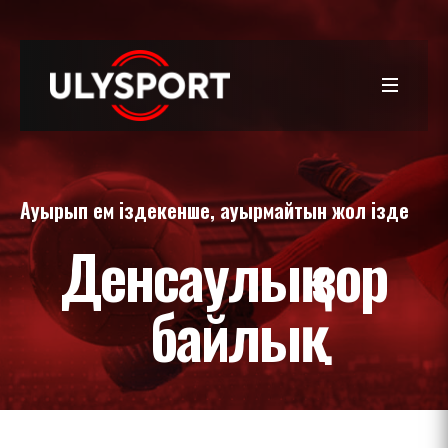
Ауырып ем іздекенше, ауырмайтын жол ізде
Денсаулық зор
байлық