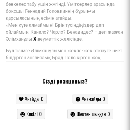
бәсекелес табу үшін жүгінді. Үміткерлер арасында
боксшы Геннадий Головкиннің бұрынғы
қарсыласының есімін атайды.
«Мен күте алмаймын! Бәрін түсіндіңіздер деп
ойлаймын. Канело? Чарло? Бенавидес? – деп жазған
Әлімханұлы
Х
әлеуметтік желісінде.
Бұл тізімге Әлімханұлымен жекпе-жек өткізуге ниет
білдірген англиялық Брэд Полс кірген жоқ.
Сіздің реакцияңыз?
Ұнайды
0
Ұнамайды
0
Күлкілі
0
Шектен шыққан
0