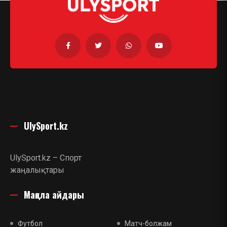
UlySport.kz
UlySport.kz – Спорт
жаңалықтары
Мақала айдары
Футбол
Матч-болжам