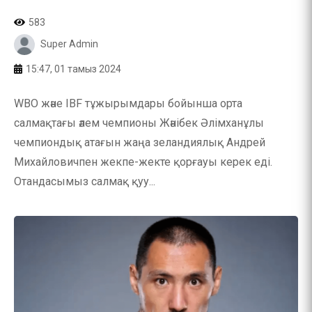
583
Super Admin
15:47, 01 тамыз 2024
WBO және IBF тұжырымдары бойынша орта
салмақтағы әлем чемпионы Жәнібек Әлімханұлы
чемпиондық атағын жаңа зеландиялық Андрей
Михайловичпен жекпе-жекте қорғауы керек еді.
Отандасымыз салмақ қуу...